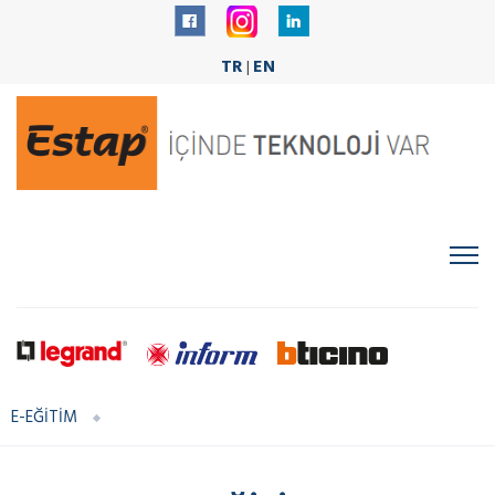
TR
EN
|
E-EĞİTİM