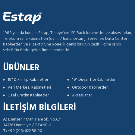
1989 yılında kurulan Estap, Türkiye’nin 19” Rack kabinetler ve aksesuarları,
Telekom saha kabinetleri (dahili / harici ortam), Server ve Data Center
Kabinetleri ve IT sektörüne yönelik geniş bir ürün çeşitliliğine sahip
sektörün önde gelen firmalarındandır.
ÜRÜNLER
19" Dikili Tip Kabinetler
19" Duvar Tipi Kabinetler
Veri Merkezi Kabinetleri
Outdoor Kabinetler
Özel Üretim Kabinetler
Aksesuarlar
İLETİŞİM BİLGİLERİ
A:
Esenşehir Mah. Hale Sk. No:6/1
34776 Ümraniye / İSTANBUL
T:
+90 (216) 622 58 00