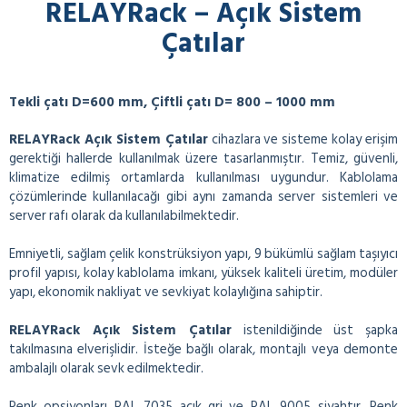
RELAYRack – Açık Sistem
Çatılar
Tekli çatı D=600 mm, Çiftli çatı D= 800 – 1000 mm
RELAYRack Açık Sistem Çatılar
cihazlara ve sisteme kolay erişim
gerektiği hallerde kullanılmak üzere tasarlanmıştır. Temiz, güvenli,
klimatize edilmiş ortamlarda kullanılması uygundur. Kablolama
çözümlerinde kullanılacağı gibi aynı zamanda server sistemleri ve
server rafı olarak da kullanılabilmektedir.
Emniyetli, sağlam çelik konstrüksiyon yapı, 9 bükümlü sağlam taşıyıcı
profil yapısı, kolay kablolama imkanı, yüksek kaliteli üretim, modüler
yapı, ekonomik nakliyat ve sevkiyat kolaylığına sahiptir.
RELAYRack Açık Sistem Çatılar
istenildiğinde üst şapka
takılmasına elverişlidir. İsteğe bağlı olarak, montajlı veya demonte
ambalajlı olarak sevk edilmektedir.
Renk opsiyonları RAL 7035 açık gri ve RAL 9005 siyahtır. Renk