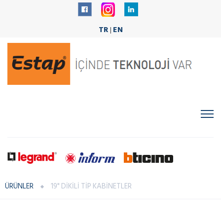
TR
EN
|
ÜRÜNLER
19" DİKİLİ TİP KABİNETLER