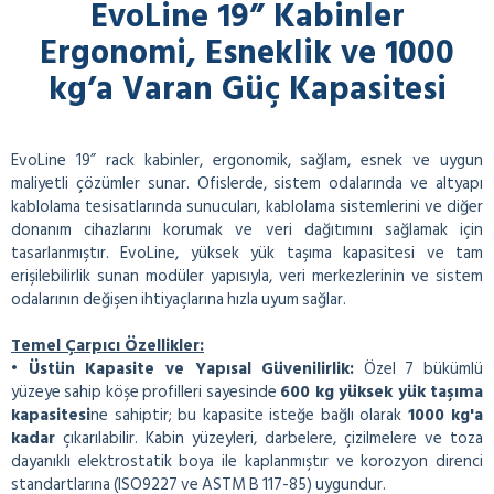
EvoLine 19” Kabinler
Ergonomi, Esneklik ve 1000
kg’a Varan Güç Kapasitesi
EvoLine 19” rack kabinler, ergonomik, sağlam, esnek ve uygun
maliyetli çözümler sunar. Ofislerde, sistem odalarında ve altyapı
kablolama tesisatlarında sunucuları, kablolama sistemlerini ve diğer
donanım cihazlarını korumak ve veri dağıtımını sağlamak için
tasarlanmıştır. EvoLine, yüksek yük taşıma kapasitesi ve tam
erişilebilirlik sunan modüler yapısıyla, veri merkezlerinin ve sistem
odalarının değişen ihtiyaçlarına hızla uyum sağlar.
Temel Çarpıcı Özellikler:
• Üstün Kapasite ve Yapısal Güvenilirlik:
Özel 7 bükümlü
yüzeye sahip köşe profilleri sayesinde
600 kg yüksek yük taşıma
kapasitesi
ne sahiptir; bu kapasite isteğe bağlı olarak
1000 kg'a
kadar
çıkarılabilir. Kabin yüzeyleri, darbelere, çizilmelere ve toza
dayanıklı elektrostatik boya ile kaplanmıştır ve korozyon direnci
standartlarına (ISO9227 ve ASTM B 117-85) uygundur.