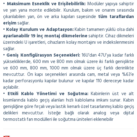
• Maksimum Esneklik ve Erişilebilirlik:
Modüler yapıya sahiptir
ve yan yana monte edilebilir. Kurulum, bakım ve onarım sırasında
çıkarılabilen yan, ön ve arka kapıları sayesinde
tüm taraflardan
erişim
sağlar.
• Kolay Kurulum ve Adaptasyon:
Kabin tamamen yüklü olsa dahi
ayarlanabilir 19 inç montaj dikmelerine
sahiptir. Cihaz dikmeleri
üzerindeki U işaretleri, cihazların kolay montajını ve indekslenmesini
sağlar.
• Geniş Konfigürasyon Seçenekleri:
16U’dan 47U’ya kadar farklı
yüksekliklerde, 600 mm ve 800 mm olmak üzere iki farklı genişlikte
ve 600 mm, 800 mm, 1000 mm olmak üzere üç farklı derinlikte
mevcuttur. Ön kapı seçenekleri arasında cam, metal veya %63’e
kadar perforasyonlu kapılar bulunur ve kapılar 110 dereceye kadar
açılabilir.
• Etkili Kablo Yönetimi ve Soğutma:
Kabinlerin üst ve alt
kısımlarında kablo geçiş alanları hızlı kablolama imkanı sunar. Kabin
genişliğine göre fırçalı veya lastik kenarlı özel tasarlanmış kablo geçiş
delikleri mevcuttur. İsteğe bağlı olarak analog veya dijital
termostatlı fan modülleri ile soğutma üniteleri eklenebilir